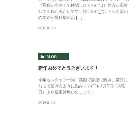
（写真が小さくて確認しにくい(^^;)）の方が応募
してくれたみたいです！嬉しい(^_^)v もっと沢山
の友達が歯科矯正治 […]
2016.01.06
BLOG
新年おめでとうございます！
今年もスタッフ一同、笑顔で診療に臨み、笑顔に
なって頂けるように励みます(^^)/ 1月5日（火曜
日）より通常診療いたします！
2016.01.01