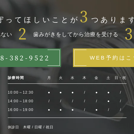
3
守ってほしいことが
つありま
2
れない
歯みがきをしてから治療を受ける
8-382-9522
WEB予約はこ
診療時間
月
火
水
木
金
土
日・祝
10:00～12:30
●
●
●
/
●
●
/
14:00～18:00
/
/
/
/
/
●
/
16:00～19:00
●
●
●
/
●
/
/
休診日 木曜 / 日曜 / 祝日