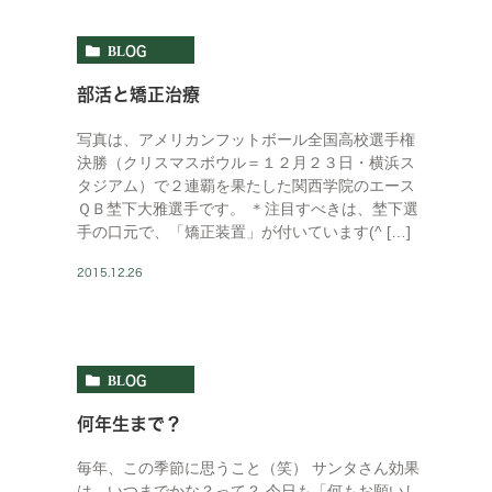
BLOG
部活と矯正治療
写真は、アメリカンフットボール全国高校選手権
決勝（クリスマスボウル＝１２月２３日・横浜ス
タジアム）で２連覇を果たした関西学院のエース
ＱＢ埜下大雅選手です。 ＊注目すべきは、埜下選
手の口元で、「矯正装置」が付いています(^ […]
2015.12.26
BLOG
何年生まで？
毎年、この季節に思うこと（笑） サンタさん効果
は、いつまでかな？って？ 今日も「何もお願いし