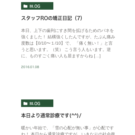
BLOG
スタッフROの矯正日記（7）
本日、上下の歯列にすき間を拡げるためのバネを
強くました！ 結構強くしたんですが、たぶん痛み
度数は【0/10〜１/10】で、 「痛く無い！」と言
うと思います。（笑） こう言う人もいます。逆
に、ものすごく痛い人も居ますからね […]
2016.01.08
BLOG
本日より通常診療です(^^)/
暖かい年始で、「雪の心配が無い事」が心配です
ね！ 本日から通常診療ですが、いきなりの社会復