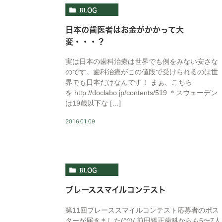
BLOG
日本の歯医者はお金がかかって大
変・・・？
実は日本の歯科治療は世界でも例をみない安さな
のです。歯科治療がこの値段で受けられるのは世
界でも日本だけなんです！ まぁ、こちら
を http://doclabo.jp/contents/519 ＊スウェーデン
は19歳以下な […]
2016.01.09
BLOG
ブレーススマイルコンテスト
第11回ブレーススマイルコンテスト応募者のポス
ターが届きました(^^)/ 前田矯正歯科からも6〜7人