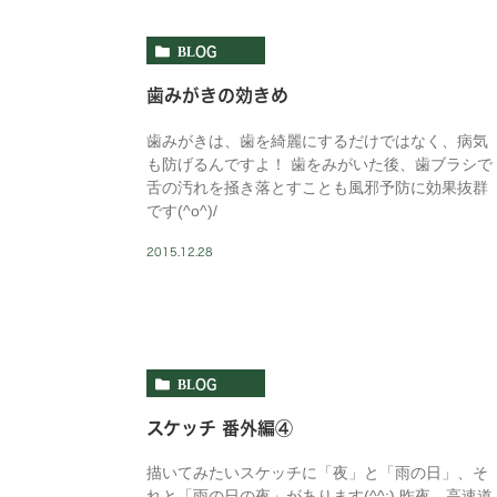
BLOG
歯みがきの効きめ
歯みがきは、歯を綺麗にするだけではなく、病気
も防げるんですよ！ 歯をみがいた後、歯ブラシで
舌の汚れを掻き落とすことも風邪予防に効果抜群
です(^o^)/
2015.12.28
BLOG
スケッチ 番外編④
描いてみたいスケッチに「夜」と「雨の日」、そ
れと「雨の日の夜」があります(^^;) 昨夜、高速道