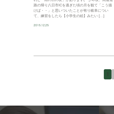
路の帰り八日市ICを過ぎた頃の月を観て「こう描
けば・・」と思いついたことが有り岐阜につい
て、練習をしたら【小学生の絵】みたい […]
2015.12.25
1