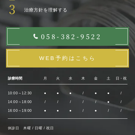
3
治療方針を理解する
058-382-9522
WEB予約はこちら
診療時間
月
火
水
木
金
土
日・祝
10:00～12:30
●
●
●
/
●
●
/
14:00～18:00
/
/
/
/
/
●
/
16:00～19:00
●
●
●
/
●
/
/
休診日 木曜 / 日曜 / 祝日