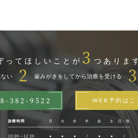
3
守ってほしいことが
つありま
2
れない
歯みがきをしてから治療を受ける
8-382-9522
WEB予約はこ
診療時間
月
火
水
木
金
土
日・祝
10:00～12:30
●
●
●
/
●
●
/