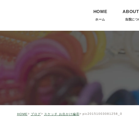
HOME
ABOUT
ホーム
当院につ
当院につい
pic20151003081258_0
HOME
ブログ
スケッチ お出かけ編④