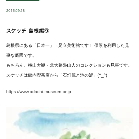
2015.09.28
スケッチ 島根編⑨
島根県にある「日本一」→足立美術館です！ 借景を利用した見
事な庭園です。
もちろん、横山大観・北大路魯山人のコレクションも見事です。
スケッチは館内喫茶店から「石灯籠と池の鯉」(^_^)
https://www.adachi-museum.or.jp