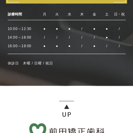
診療時間
月
火
水
木
金
土
日・祝
10:00～12:30
●
●
●
/
●
●
/
14:00～18:00
/
/
/
/
/
●
/
16:00～19:00
●
●
●
/
●
/
/
休診日 木曜 / 日曜 / 祝日