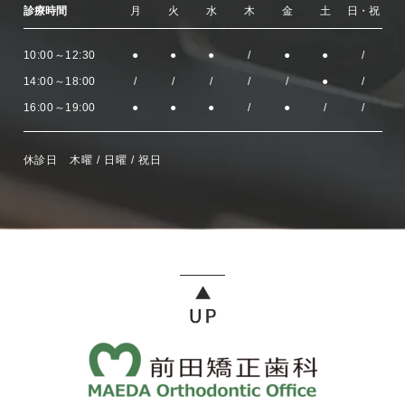
診療時間
月
火
水
木
金
土
日・祝
10:00～12:30
●
●
●
/
●
●
/
14:00～18:00
/
/
/
/
/
●
/
16:00～19:00
●
●
●
/
●
/
/
休診日 木曜 / 日曜 / 祝日